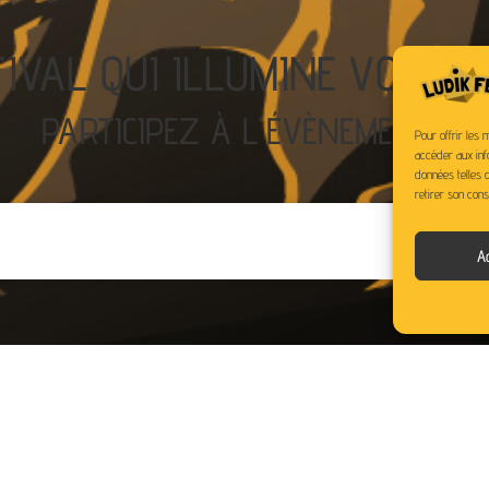
TIVAL QUI ILLUMINE VOS P
PARTICIPEZ À L'ÉVÈNEMENT !
Pour offrir les 
accéder aux inf
données telles q
retirer son cons
A
LANCEMENT DE L’EVENEMENT DAN