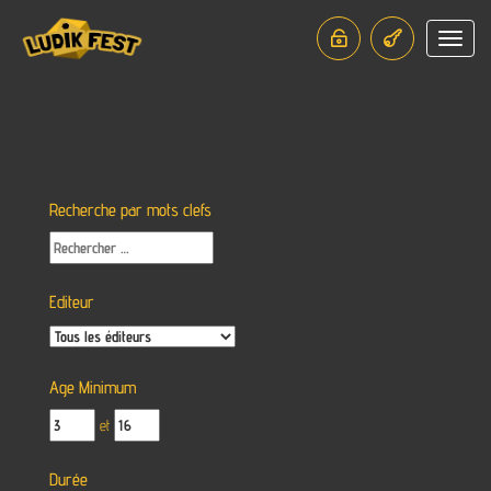
Toggle
navigat
Recherche par mots clefs
Rechercher
un
jeu
Editeur
Age Minimum
et
Durée