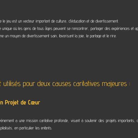
e jeu est un vecteur important de culture, d’éducation et de divertissement.
rme unique où les gens de tous âges peuvent se rencontrer, partager des expériences et a
un moyen de divertissement sain, favorisant la joie, le partage et le rire.
t utilisés pour deux causes caritatives majeures :
Un Projet de Cœur
événement a une mission caritative profonde, visant à soutenir des projets importants, d
alisés, en particulier les enfants.