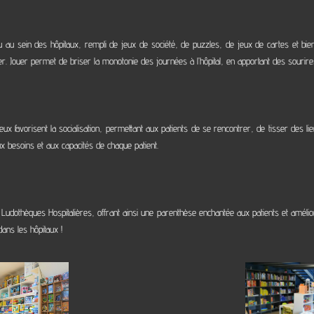
au sein des hôpitaux, rempli de jeux de société, de puzzles, de jeux de cartes et bien
ier. Jouer permet de briser la monotonie des journées à l’hôpital, en apportant des sour
favorisent la socialisation, permettant aux patients de se rencontrer, de tisser des lien
x besoins et aux capacités de chaque patient.
 Ludothèques Hospitalières, offrant ainsi une parenthèse enchantée aux patients et amélio
ans les hôpitaux !