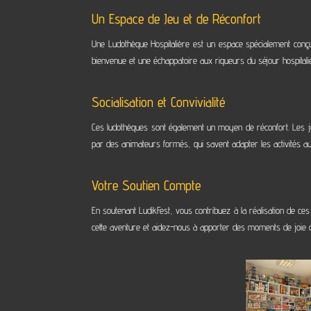
Un Espace de Jeu et de Réconfort
Une Ludothèque Hospitalière est un espace spécialement conçu 
bienvenue et une échappatoire aux rigueurs du séjour hospital
Socialisation et Convivialité
Ces ludothèques sont également un moyen de réconfort. Les jeux 
par des animateurs formés, qui savent adapter les activités au
Votre Soutien Compte
En soutenant LudikFest, vous contribuez à la réalisation de ces
cette aventure et aidez-nous à apporter des moments de joie d