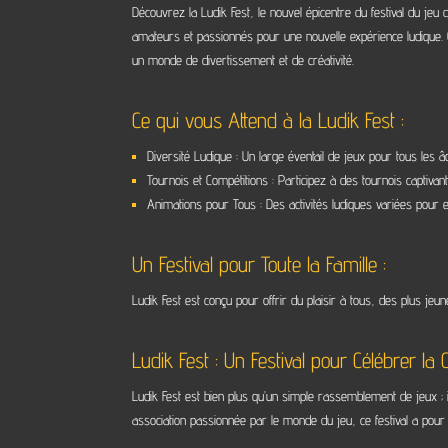
Découvrez la Ludik Fest, le nouvel épicentre du festival du je
amateurs et passionnés pour une nouvelle expérience ludique. Q
un monde de divertissement et de créativité.
Ce qui vous Attend à la Ludik Fest :
Diversité Ludique : Un large éventail de jeux pour tous les 
Tournois et Compétitions : Participez à des tournois captiv
Animations pour Tous : Des activités ludiques variées pour en
Un Festival pour Toute la Famille :
Ludik Fest est conçu pour offrir du plaisir à tous, des plus j
Ludik Fest : Un Festival pour Célébrer la C
Ludik Fest est bien plus qu’un simple rassemblement de jeux ;
association passionnée par le monde du jeu, ce festival a pou