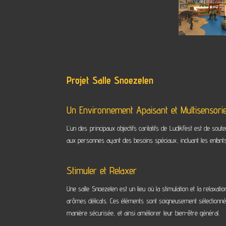
Projet Salle Snoezelen
Un Environnement Apaisant et Multisensorie
L’un des principaux objectifs caritatifs de LudikFest est de so
aux personnes ayant des besoins spéciaux, incluant les enfants et
Stimuler et Relaxer
Une salle Snoezelen est un lieu où la stimulation et la relaxa
arômes délicats. Ces éléments sont soigneusement sélectionnés
manière sécurisée, et ainsi améliorer leur bien-être général.