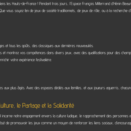
u dans les Hauts-de-France ! Pendant trois jours, l’Espace François Mitterrand d’Hénin Be
ue vous soyez fan de jeux de société traditionnels, de jeux de rôle, ou à la recherche d’a
âges et tous les goûts, des classiques aux dernières nouveautés.
ants et montrez vos compétences dans divers jeux, avec des qualifications pour des champ
richir votre expérience festivalière.
eunes aux plus âgés. Avec des espaces dédiés aux familles, et aux joueurs aguerris, chacu
ulture, le Partage et la Solidarité
 il incarne notre engagement envers la culture ludique, le rapprochement des personnes 
r but de promouvoir les jeux comme un moyen de renforcer les liens sociaux, d’encourager