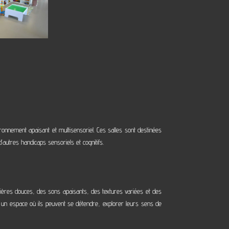
ironnement apaisant et multisensoriel. Ces salles sont destinées
’autres handicaps sensoriels et cognitifs.
umières douces, des sons apaisants, des textures variées et des
s un espace où ils peuvent se détendre, explorer leurs sens de