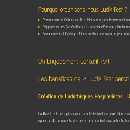
Pourquoi organisons-nous Ludik Fest ?
Promouvoir la Culture du Jeu : Nous croyons fermement que l
Rapprocher les Générations : Le festival offre une platefo
Amusement et Partage : Nous mettons en avant le jeu comme 
Un Engagement Caritatif Fort
Les bénéfices de la Ludik Fest seron
Création de Ludothèques Hospitalières : 
LudikFest est bien plus qu’un simple festival de jeux. Notre 
apporter des moments de joie et de réconfort aux patients hospit