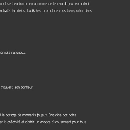
aumont se transforme en un immense terrain de jeu, accueillant
ctivités familiales, Ludik Fest promet de vous transporter dans
ionnats nationaux.
n trouvera son bonheur.
et le partage de moments joyeux. Organisé par notre
 la créativité et d’offrir un espace d’amusement pour tous.