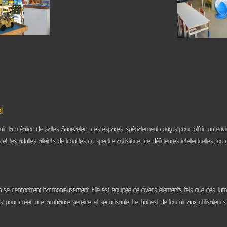
l
utenir la création de salles Snoezelen, des espaces spécialement conçus pour offrir un env
 les adultes atteints de troubles du spectre autistique, de déficiences intellectuelles, ou d
tion se rencontrent harmonieusement. Elle est équipée de divers éléments tels que des l
 pour créer une ambiance sereine et sécurisante. Le but est de fournir aux utilisateur