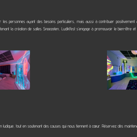
 les personnes ayant des besoins particuliers, mais aussi à contribuer positivement à 
outenant la création de salles Snoezelen, LudikFest s’engage à promouvoir le bien-être et
n ludique, tout en soutenant des causes qui nous tiennent à cœur. Réservez dès maintenant 