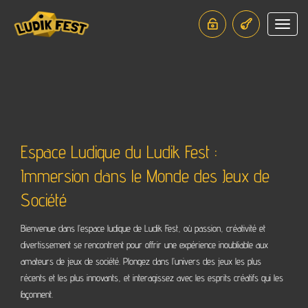
Toggle
navigat
Espace Ludique du Ludik Fest :
Immersion dans le Monde des Jeux de
Société
Bienvenue dans l’espace ludique de Ludik Fest, où passion, créativité et
divertissement se rencontrent pour offrir une expérience inoubliable aux
amateurs de jeux de société. Plongez dans l’univers des jeux les plus
récents et les plus innovants, et interagissez avec les esprits créatifs qui les
façonnent.