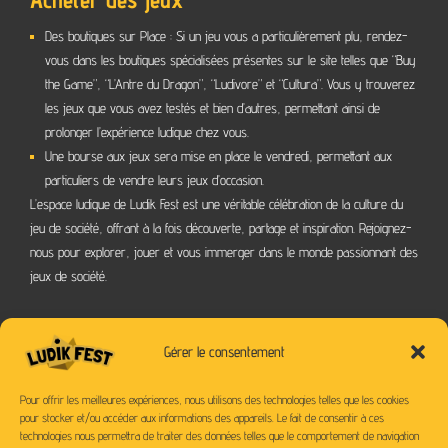
Des boutiques sur Place : Si un jeu vous a particulièrement plu, rendez-
vous dans les boutiques spécialisées présentes sur le site telles que “Buy
the Game”, “L’Antre du Dragon”, “Ludivore” et “Cultura”. Vous y trouverez
les jeux que vous avez testés et bien d’autres, permettant ainsi de
prolonger l’expérience ludique chez vous.
Une bourse aux jeux sera mise en place le vendredi, permettant aux
particuliers de vendre leurs jeux d’occasion.
L’espace ludique de Ludik Fest est une véritable célébration de la culture du
jeu de société, offrant à la fois découverte, partage et inspiration. Rejoignez-
nous pour explorer, jouer et vous immerger dans le monde passionnant des
jeux de société.
Gérer le consentement
Pour offrir les meilleures expériences, nous utilisons des technologies telles que les cookies
pour stocker et/ou accéder aux informations des appareils. Le fait de consentir à ces
technologies nous permettra de traiter des données telles que le comportement de navigation