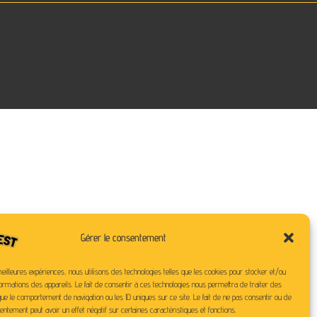
Gérer le consentement
meilleures expériences, nous utilisons des technologies telles que les cookies pour stocker et/ou
ormations des appareils. Le fait de consentir à ces technologies nous permettra de traiter des
ue le comportement de navigation ou les ID uniques sur ce site. Le fait de ne pas consentir ou de
entement peut avoir un effet négatif sur certaines caractéristiques et fonctions.