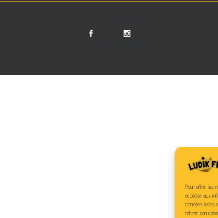
Pour offrir les 
accéder aux inf
données telles q
retirer son cons