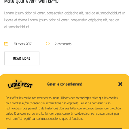
Make your event with EM4U
Lorem ipsum dolor sit amet, consectetur adipiscing elit, sed do eiusmodincididunt ut
labore et dolore Lorem ipsum dolor sit amet, consectetur adipiscing elit, sed do
eiusmodincididunt
20 mars 2017
2 comments
READ MORE
Gérer le consentement
Pour offrir les meilleures expériences, nous utilisons des technologies telles que les cookies
pour stocker et/ou accéder aux informations des appareils. Le fait de consentir à ces
technologies nous permettra de traiter des données telles que le comportement de navigation
ou les ID uniques sur ce site. Le fait de ne pas consentir ou de retirer son consentement peut
avoir un effet négatif sur certaines caractéristiques et fonctions.