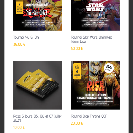
Tournoi Yu-Gi-Oh!
Tournoi Star Wars Unlimited –
Team Duo
36,00
€
50,00
€
Pass 3 Jours 05, 06 et 07 Juillet
Tournoi Dice Throne QCF
2024
20,00
€
10,00
€