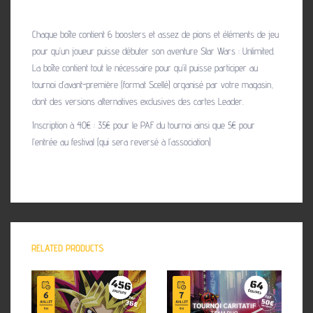
de
la
Chaque boîte contient 6 boosters et assez de pions et éléments de jeu
galaxie
pour qu’un joueur puisse débuter son aventure Star Wars : Unlimited.
La boîte contient tout le nécessaire pour qu’il puisse participer au
tournoi d’avant-première (format Scellé) organisé par votre magasin,
dont des versions alternatives exclusives des cartes Leader.
Inscription à 40€ : 35€ pour le PAF du tournoi ainsi que 5€ pour
l’entrée au festival (qui sera reversé à l’association)
RELATED PRODUCTS