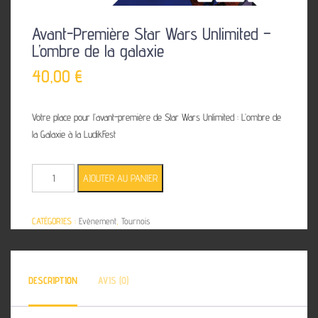
Avant-Première Star Wars Unlimited –
L’ombre de la galaxie
40,00
€
Votre place pour l’avant-première de Star Wars Unlimited : L’ombre de
la Galaxie à la LudikFest
quantité
AJOUTER AU PANIER
de
Avant-
CATÉGORIES :
Evènement
,
Tournois
Première
Star
Wars
Unlimited
DESCRIPTION
AVIS (0)
-
L'ombre