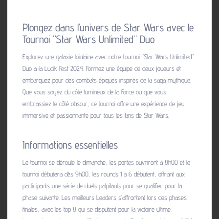
Plongez dans l’univers de Star Wars avec le
Tournoi “Star Wars Unlimited” Duo
Explorez une galaxie lointaine avec notre tournoi “Star Wars Unlimited”
Duo à la Ludik Fest 2024. Formez une équipe de deux joueurs et
embarquez pour des combats épiques inspirés de la saga mythique.
Que vous soyez du côté lumineux de la Force ou que vous
embrassiez le côté obscur, ce tournoi offre une expérience de jeu
immersive et passionnante pour tous les fans de Star Wars.
Informations essentielles
Le tournoi se déroule le dimanche, les portes ouvriront à 8h00 et le
tournoi débutera dès 9h00, les rounds 1 à 6 débutent, offrant aux
participants une série de duels palpitants pour se qualifier pour la
phase suivante. Les meilleurs Leaders s’affrontent lors des phases
finales, avec les top 8 qui se disputent pour la victoire ultime.