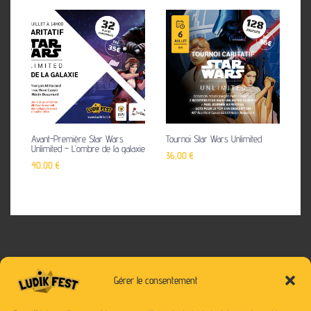
Avant-Première Star Wars
Tournoi Star Wars Unlimited
Unlimited – L’ombre de la galaxie
36,00
€
40,00
€
Gérer le consentement