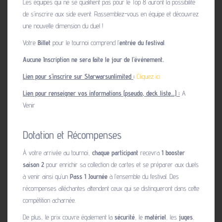
Les équipes qui ne se qualifient pas pour le Top 8 auront la possibilité
de s’inscrire aux side event. Rassemblez-vous en équipe et découvrez
une nouvelle dimension du duel !
Votre
Billet
pour le tournoi comprend l’
entrée du festival
.
Aucune Inscription ne sera faite le jour de l’événement.
Lien pour s’inscrire sur Starwarsunlimite
d
:
Cliquez ici
Lien pour renseigner vos informations (pseudo, deck liste…) :
A
Venir
Dotation et Récompenses
À votre arrivée au tournoi,
chaque participant
recevra
1 booster
saison 2
pour enrichir sa collection de cartes et se préparer aux duels
à venir ainsi qu’un
Pass 1 Journée
à l’ensemble du festival. Des
récompenses alléchantes attendent ceux qui se distingueront dans cette
compétition acharnée.
De plus, le prix couvre également la
sécurité
, le
matériel
, les
juges
,