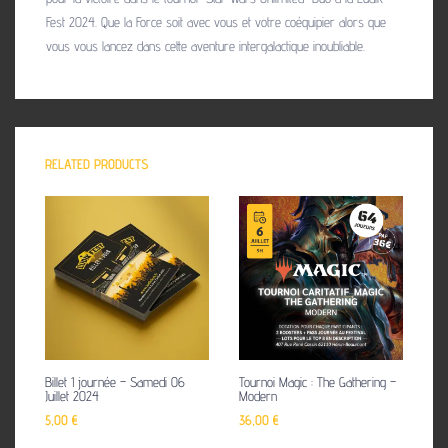
Fest 2024. Que la Force soit avec vous et votre coéquipier alors que
vous vous lancez dans cette aventure intergalactique inoubliable.
RELATED PRODUCTS
Billet 1 journée – Samedi 06
Tournoi Magic : The Gathering –
Juillet 2024
Modern
5,00
€
36,00
€