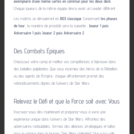
exemplaire d’une même cartes en commun pour les deux deck
.
Chaque joueurs de la même équipe devra avoir un Leader différent.
Les matchs se dérouleront en
BO3 classique
. Concernant
les phases
de tour
, la manière de procédé sera la suivante :
Joueur 1 puis
Adversaire 1 puis Joueur 2 puis Adversaire 2
Des Combats Épiques
Choisissez votre camp et mettez vos compétences à l’épreuve dans
des batailles palpitantes. Que vous incarniez des héros de la Rébellion
ou des agents de l’Empire, chaque affrontement promet des
rebondissements dignes de l’univers de Star Wars.
Relevez le Défi et que la Force soit avec Vous
Inscrivez-vous dès maintenant et préparez-vous à vivre une
expérience unique dans l’univers de Star Wars. Affrontez des
adversaires redoutables, formez des alliances stratégiques et luttez
pour la victoire dans le tournoi “Star Wars Unlimited” Duo à la Ludik