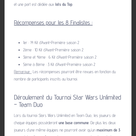
et une part est dédiée aux
lots du Top
.
Récompenses pour les 8 Finalistes :
1er : 14 Kit d’Avant-Première saison 2
2ème : 10 Kit d’Avant-Première saison 2
3ème et 4ème : 6 Kit d’Avant-Première saison 2
5ème à 8ème : 3 Kit d’Avant-Première saison 2
Remarque :
Les récompenses pourront être revues en fonction du
nombre de participants inscrits au tournoi.
Déroulement du Tournoi Star Wars Unlimited
– Team Duo
Lors du tournoi Stars Wars Unlimited en Team Duo, les joueurs de
chaque équipes possèderont
une base commune
. De plus les deux
joueurs d’une même équipes ne pourront avoir qu’un
maximum de 3