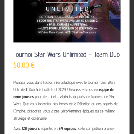
Tournoi Star Wars Unlimited – Team Duo
50,00
€
Plongez-vous dans l’action intergalactique avec le tournoi “Star Wars
Unlimited” Duo à la Ludik Fest 2024 ! Réunissez-vous en
équipe de
deux joueurs
pour des duels palpitants inspirés de l’univers de Star
Wars. Que vous incarniez des héros de la Rébellion ou des agents de
l’Empire, préparez-vous à des affrontements épiques où se mêlent
stratégie et adrénaline.
Avec
128 joueurs
répartis en
64 équipes
, cette compétition promet