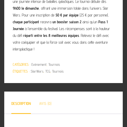
une journée intense de batailles galactiques. Le tournoi débute dès
9h00 le dimanche
, offrant une immersion totale dans l’univers Star
Wars. Pour une inscription de
50 € par équipe
(25 € par personne),
chaque participant
recevra
un booster saison 2
ainsi qu’un
Pass 1
Journée
à l’ensemble du festival. Les récompenses sont à la hauteur
du défi
réparti entre les 8 meilleures équipes
. Relevez le défi avec
votre coéquipier et que la Force soit avec vous dans cette aventure
intergalactique !
CATÉGORIES :
Evènement
,
Tournois
ÉTIQUETTES :
StarWars
,
TCG
,
Tournois
DESCRIPTION
AVIS (0)