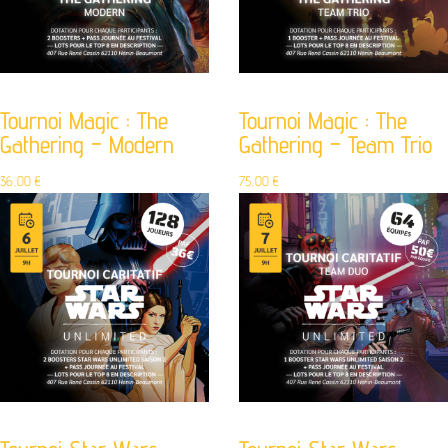
Tournoi Magic : The
Tournoi Magic : The
Gathering – Modern
Gathering – Team Trio
36,00
€
75,00
€