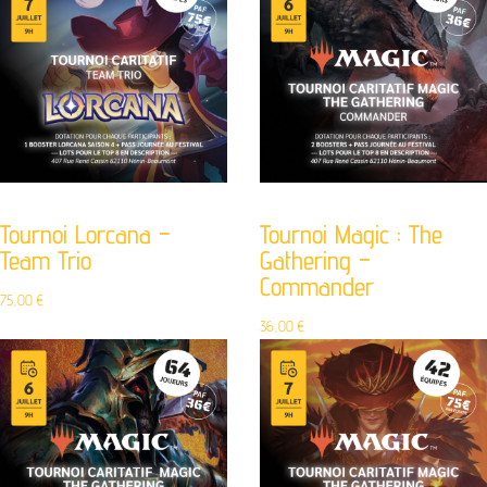
Tournoi Lorcana –
Tournoi Magic : The
Team Trio
Gathering –
Commander
75,00
€
36,00
€