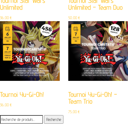
Tournoi Star Wars
Tournoi Star Wars
Unlimited
Unlimited – Team Duo
36,00
€
50,00
€
Tournoi Yu-Gi-Oh!
Tournoi Yu-Gi-Oh! –
Team Trio
36,00
€
75,00
€
Recherche