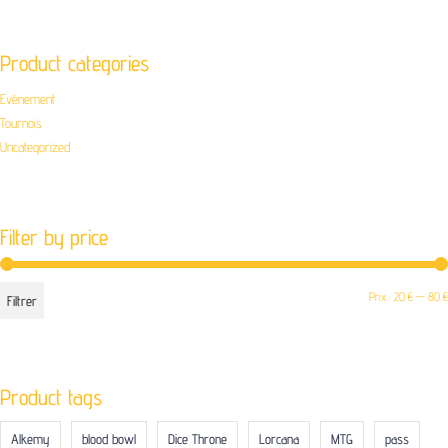
Product categories
Evènement
Tournois
Uncategorized
Filter by price
Prix :
20 €
—
80 €
Filtrer
Product tags
Alkemy
blood bowl
Dice Throne
Lorcana
MTG
pass