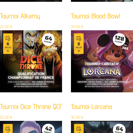
Tournoi Alkemy
Tournoi Blood Bowl
20,00
€
20,00
€
Tournoi Dice Throne QCF
Tournoi Lorcana
20,00
€
36,00
€