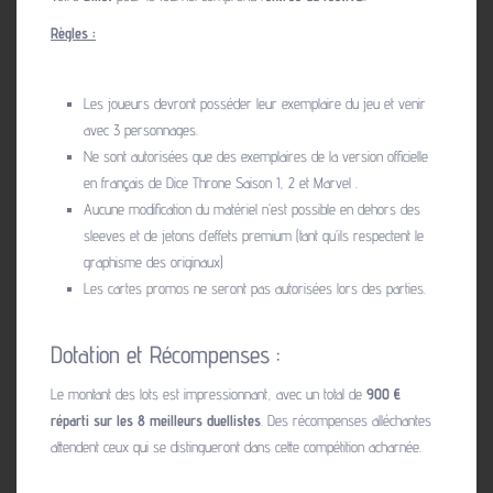
Règles :
Les joueurs devront posséder leur exemplaire du jeu et venir
avec 3 personnages.
Ne sont autorisées que des exemplaires de la version officielle
en français de Dice Throne Saison 1, 2 et Marvel .
Aucune modification du matériel n’est possible en dehors des
sleeves et de jetons d’effets premium (tant qu’ils respectent le
graphisme des originaux)
Les cartes promos ne seront pas autorisées lors des parties.
Dotation et Récompenses :
Le montant des lots est impressionnant, avec un total de
900 €
réparti sur les 8 meilleurs duellistes
. Des récompenses alléchantes
attendent ceux qui se distingueront dans cette compétition acharnée.