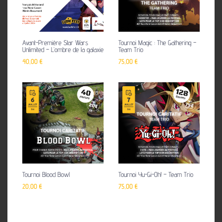
Avant-Première Star Wars
Tournoi Magic : The Gathering –
Unlimited – L’ombre de la galaxie
Team Trio
40,00
€
75,00
€
Tournoi Blood Bowl
Tournoi Yu-Gi-Oh! – Team Trio
20,00
€
75,00
€