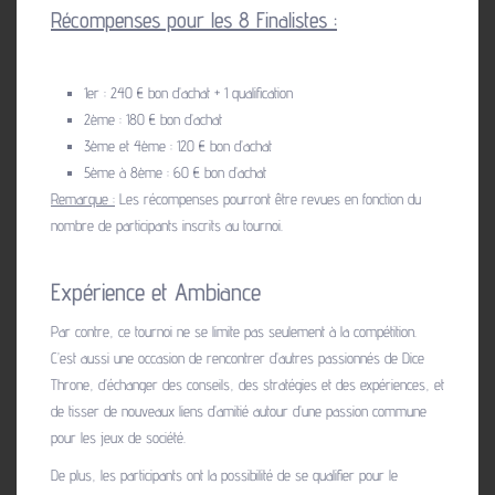
Récompenses pour les 8 Finalistes :
1er : 240 € bon d’achat + 1 qualification
2ème : 180 € bon d’achat
3ème et 4ème : 120 € bon d’achat
5ème à 8ème : 60 € bon d’achat
Remarque :
Les récompenses pourront être revues en fonction du
nombre de participants inscrits au tournoi.
Expérience et Ambiance
Par contre, ce tournoi ne se limite pas seulement à la compétition.
C’est aussi une occasion de rencontrer d’autres passionnés de Dice
Throne, d’échanger des conseils, des stratégies et des expériences, et
de tisser de nouveaux liens d’amitié autour d’une passion commune
pour les jeux de société.
De plus, les participants ont la possibilité de se qualifier pour le